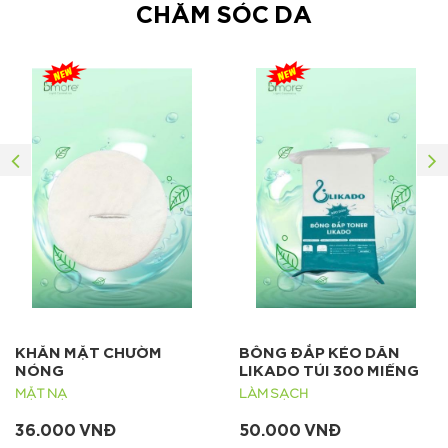
CHĂM SÓC DA
KHĂN MẶT CHƯỜM
BÔNG ĐẮP KÉO DÃN
NÓNG
LIKADO TÚI 300 MIẾNG
MẶT NẠ
LÀM SẠCH
36.000 VNĐ
50.000 VNĐ