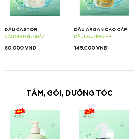
DẦU CASTOR
DẦU ARGAN CAO CẤP
DẦU NGUYÊN CHẤT
DẦU NGUYÊN CHẤT
80.000 VNĐ
145.000 VNĐ
TẮM, GỘI, DƯỠNG TÓC