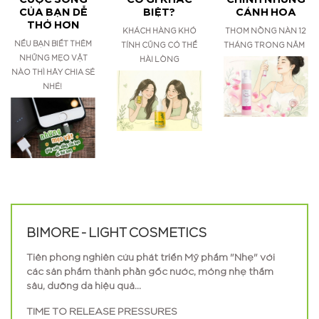
CỦA BẠN DỄ
BIỆT?
CÁNH HOA
THỞ HƠN
KHÁCH HÀNG KHÓ
THƠM NỒNG NÀN 12
NẾU BẠN BIẾT THÊM
TÍNH CŨNG CÓ THỂ
THÁNG TRONG NĂM
NHỮNG MẸO VẶT
HÀI LÒNG
NÀO THÌ HÃY CHIA SẺ
NHÉ!
BIMORE - LIGHT COSMETICS
Tiên phong nghiên cứu phát triển Mỹ phẩm "Nhẹ" với
các sản phẩm thành phần gốc nước, mỏng nhẹ thấm
sâu, dưỡng da hiệu quả...
TIME TO RELEASE PRESSURES