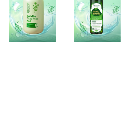
DẦU GỘI THẢO MỘC 7IN1
Ủ TÓC BIMORE
DẦU GỘI
Ủ TÓC
290.000 VNĐ
460.000 VNĐ
BIMORE COCHINCHIN