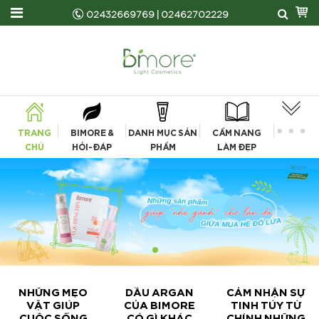
02432669769
|
02462702229
TRANG
BIMORE &
DANH MỤC SẢN
CẨM NANG
CHỦ
HỎI-ĐÁP
PHẨM
LÀM ĐẸP
NHỮNG MẸO
DẦU ARGAN
CẢM NHẬN SỰ
VẶT GIÚP
CỦA BIMORE
TINH TÚY TỪ
CUỘC SỐNG
CÓ GÌ KHÁC
CHÍNH NHỮNG