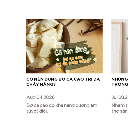
 VÌ ĐÃ
CÓ NÊN DÙNG BƠ CA CAO TRỊ DA
NHỮNG
MORE
CHÁY NẮNG?
TRONG 
Aug 04,2026
Jul 28,
ốt cho
Bơ ca cao có khả năng dưỡng ẩm
Nhằm tr
tuyệt diệu
thọ sả