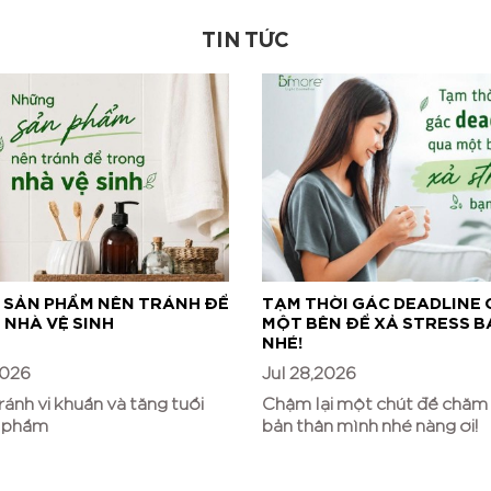
TIN TỨC
 SẢN PHẨM NÊN TRÁNH ĐỂ
TẠM THỜI GÁC DEADLINE
NHÀ VỆ SINH
MỘT BÊN ĐỂ XẢ STRESS B
NHÉ!
2026
Jul 28,2026
ánh vi khuẩn và tăng tuổi
Chậm lại một chút để chăm
n phẩm
bản thân mình nhé nàng ơi!