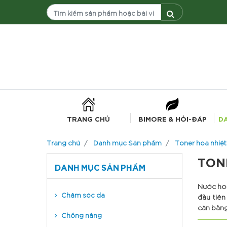
TRANG CHỦ
BIMORE & HỎI-ĐÁP
D
Trang chủ
Danh mục Sản phẩm
Toner hoa nhiệt
TON
DANH MỤC SẢN PHẨM
Nước hoa
Chăm sóc da
đầu tiên
cân bằng
Chống nắng