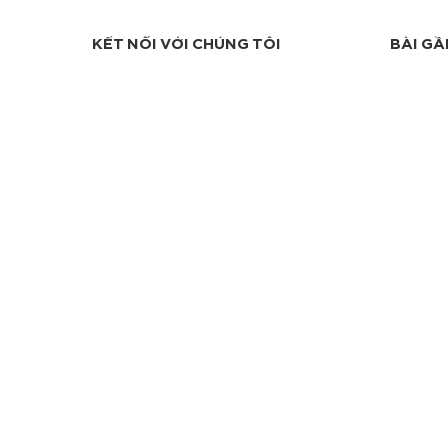
KẾT NỐI VỚI CHÚNG TÔI
BÀI GẦ
TRANG CHỦ
BIMORE & HỎI-ĐÁP