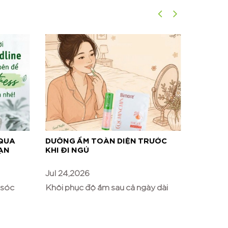
 QUA
DƯỠNG ẨM TOÀN DIỆN TRƯỚC
CHAI G
ẠN
KHI ĐI NGỦ
ĐỂ KẾT
Jul 24,2026
Jul 17,2
 sóc
Khôi phục độ ẩm sau cả ngày dài