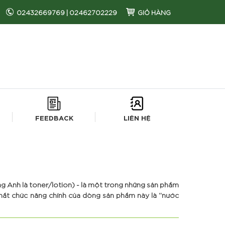
02432669769
|
02462702229
GIỎ HÀNG
FEEDBACK
LIÊN HỆ
ng Anh là toner/lotion) - là một trong những sản phẩm
hất chức năng chính của dòng sản phẩm này là “nước