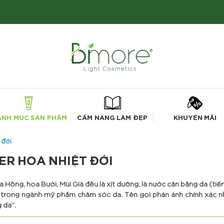
ANH MỤC SẢN PHẨM
CẨM NANG LÀM ĐẸP
KHUYẾN MÃI
 đới
ER HOA NHIỆT ĐỚI
 Hồng, hoa Bưởi, Mùi Già đều là xịt dưỡng, là nước cân bằng da (tiế
 trong ngành mỹ phẩm chăm sóc da. Tên gọi phản ánh chính xác n
 da”.