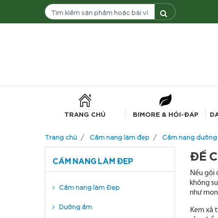
TRANG CHỦ
BIMORE & HỎI-ĐÁP
D
Trang chủ
Cẩm nang làm đẹp
Cẩm nang dưỡng 
ĐỂ C
CẨM NANG LÀM ĐẸP
Nếu gội 
không su
Cẩm nang làm Đẹp
như mon
Dưỡng ẩm
Kem xả t