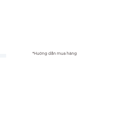
*Hướng dẫn mua hàng
g
*Chính sách vận chuyển
*Chính sách bảo mật
*Chính sách đổi trả
Công ty TNHH TMP Bambi
Điện thoại: 0979667725
Email:
myphamxanhbambi@gmail.com
Số ĐKKD: 0107618582
Ngày cấp: 01/11/2016