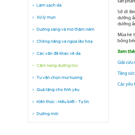
sản phẩm
Làm sạch da
Sở dĩ Bi
Xử lý mụn
dưỡng ẩm
dưỡng ẩm
Dưỡng sáng và mờ thâm nám
Mùa hè t
Chống nắng và ngừa lão hóa
bồng bền
Các vấn đề khác về da
Xem thê
Giải cứu
Cẩm nang dưỡng tóc
Tăng sức
Tư vấn chọn mùi hương
Các yếu 
Quà tặng cho tình yêu
Kiến thức - Hiểu biết - Tự tin
Dưỡng môi