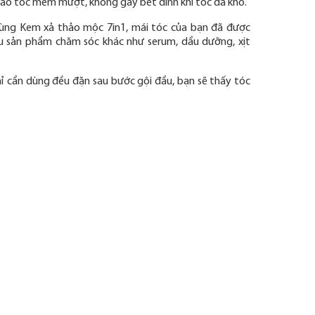
bảo tóc mềm mượt, không gây bết dính khi tóc đã khô.
dùng Kem xả thảo mộc 7in1, mái tóc của bạn đã được
u sản phẩm chăm sóc khác như serum, dầu dưỡng, xịt
ỉ cần dùng đều đặn sau bước gội đầu, bạn sẽ thấy tóc