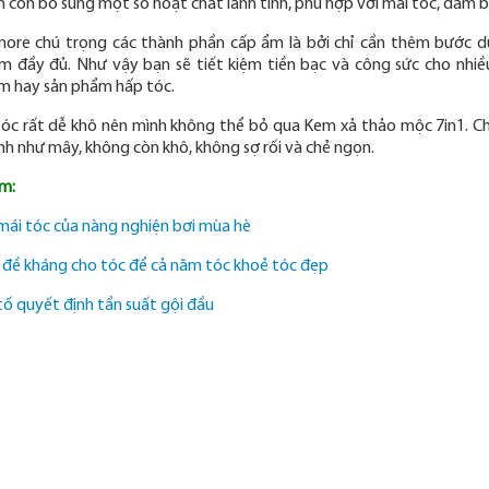
 còn bổ sung một số hoạt chất lành tính, phù hợp với mái tóc, đảm 
more chú trọng các thành phần cấp ẩm là bởi chỉ cần thêm bước 
 đầy đủ. Như vậy bạn sẽ tiết kiệm tiền bạc và công sức cho nhiề
 hay sản phẩm hấp tóc.
óc rất dễ khô nên mình không thể bỏ qua Kem xả thảo mộc 7in1. Ch
h như mây, không còn khô, không sợ rối và chẻ ngọn.
m:
 mái tóc của nàng nghiện bơi mùa hè
 đề kháng cho tóc để cả năm tóc khoẻ tóc đẹp
tố quyết định tần suất gội đầu