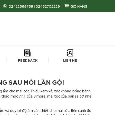
02432669769
|
02462702229
GIỎ HÀNG
FEEDBACK
LIÊN HỆ
NG SAU MỖI LẦN GỘI
g ẩm cho mái tóc. Thiếu kem xả, tóc không bồng bềnh,
thảo mộc 7in1 của Bimore, mái tóc của bạn sẽ tơi nhẹ
ẩm và duy trì độ ẩm cần thiết cho mái tóc. Bên cạnh đó