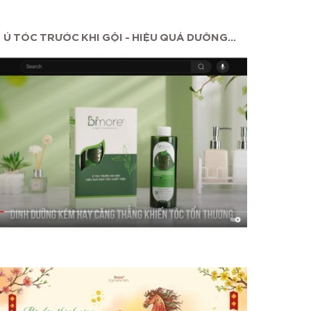
Ủ TÓC TRƯỚC KHI GỘI - HIỆU QUẢ DƯỠNG...
MAS