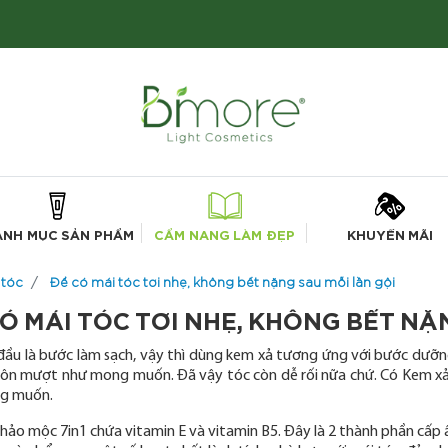
ANH MỤC SẢN PHẨM
CẨM NANG LÀM ĐẸP
KHUYẾN MÃI
tóc
Để có mái tóc tơi nhẹ, không bết nặng sau mỗi lần gội
Ó MÁI TÓC TƠI NHẸ, KHÔNG BẾT NẶ
đầu là bước làm sạch, vậy thì dùng kem xả tương ứng với bước dưỡn
ôn mượt như mong muốn. Đã vậy tóc còn dễ rối nữa chứ.
Có Kem xả 
g muốn.
hảo mộc 7in1 chứa vitamin E và vitamin B5. Đây là 2 thành phần cấp 