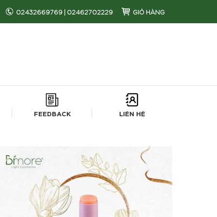
02432669769
|
02462702229
GIỎ HÀNG
FEEDBACK
LIÊN HỆ