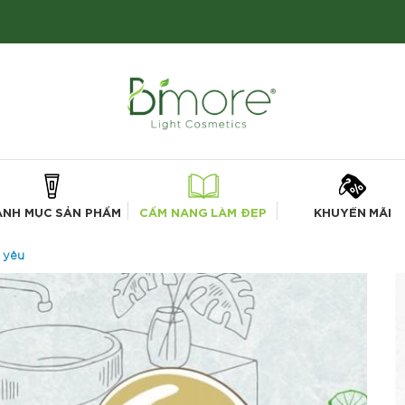
ANH MỤC SẢN PHẨM
CẨM NANG LÀM ĐẸP
KHUYẾN MÃI
 yêu