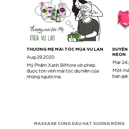
THƯƠNG MẸ MÁI TÓC MÙA VU LAN
DUYÊN
NEON
Aug 29,2020
Mar 24
Mỹ Phẩm Xanh BiMore xin phép
Một mà
được tôn vinh mái tóc dịu hiền của
bạn gái
những người mẹ.
ỠNG...
MASSAGE CÙNG DẦU HẠT XƯƠNG RỒNG