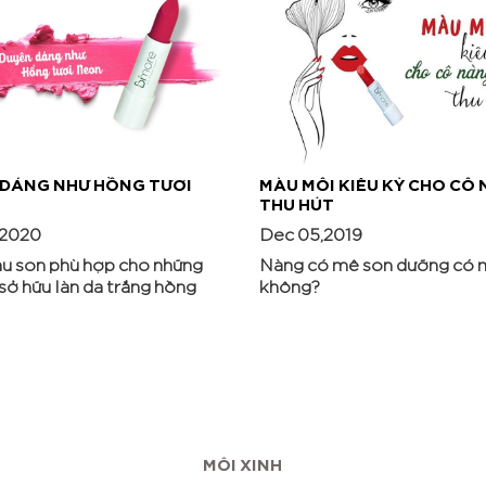
 DÁNG NHƯ HỒNG TƯƠI
MÀU MÔI KIÊU KỲ CHO CÔ
THU HÚT
,2020
Dec 05,2019
u son phù hợp cho những
Nàng có mê son dưỡng có 
 sở hữu làn da trắng hồng
không?
MÔI XINH