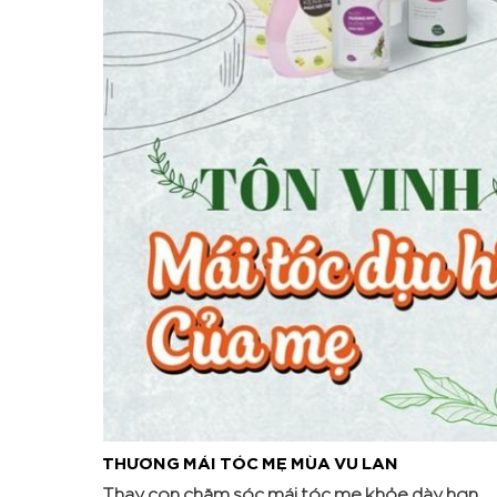
THƯƠNG MÁI TÓC MẸ MÙA VU LAN
Thay con chăm sóc mái tóc mẹ khỏe dày hơn