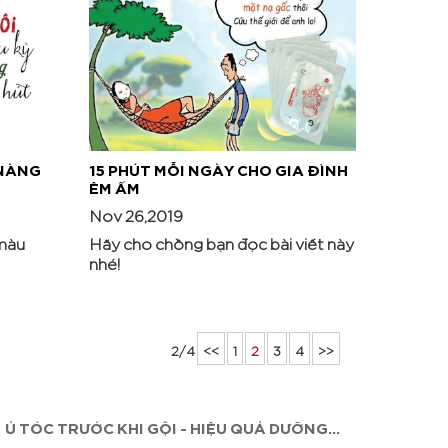
 NÀNG
15 PHÚT MỖI NGÀY CHO GIA ĐÌNH
ÊM ẤM
Nov 26,2019
màu
Hãy cho chồng bạn đọc bài viết này
nhé!
2/4
<<
1
2
3
4
>>
Ủ TÓC TRƯỚC KHI GỘI - HIỆU QUẢ DƯỠNG...
MAS