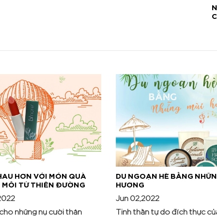
N
C
HAU HƠN VỚI MÓN QUÀ
DU NGOẠN HÈ BẰNG NHỮN
MÔI TỪ THIÊN ĐƯỜNG
HƯƠNG
2022
Jun 02,2022
 cho những nụ cười thân
Tinh thần tự do đích thực c