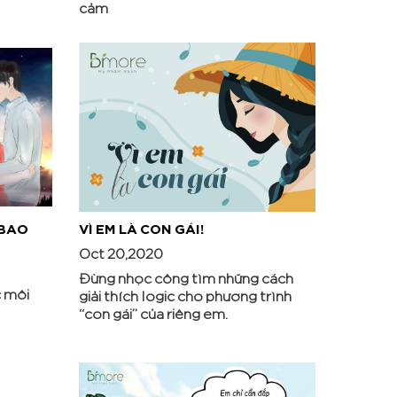
cảm
 BAO
VÌ EM LÀ CON GÁI!
Oct 20,2020
Đừng nhọc công tìm những cách
c môi
giải thích logic cho phương trình
“con gái” của riêng em.