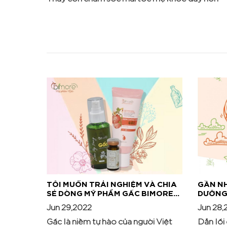
TÔI MUỐN TRẢI NGHIỆM VÀ CHIA
GẦN N
SẺ DÒNG MỸ PHẨM GẤC BIMORE...
DƯỠNG 
Jun 29,2022
Jun 28,
Gấc là niềm tự hào của người Việt
Dẫn lối