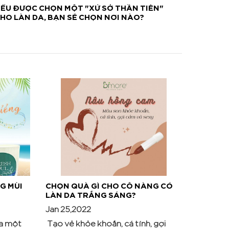
ẾU ĐƯỢC CHỌN MỘT "XỨ SỞ THẦN TIÊN"
HO LÀN DA, BẠN SẼ CHỌN NƠI NÀO?
G MÙI
CHỌN QUÀ GÌ CHO CÔ NÀNG CÓ
LÀN DA TRẮNG SÁNG?
Jan 25,2022
ủa một
Tạo vẻ khỏe khoắn, cá tính, gợi