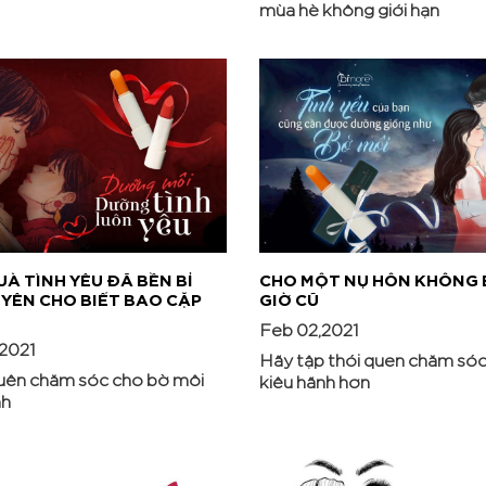
mùa hè không giới hạn
À TÌNH YÊU ĐÃ BỀN BỈ
CHO MỘT NỤ HÔN KHÔNG
YÊN CHO BIẾT BAO CẶP
GIỜ CŨ
Feb 02,2021
2021
Hãy tập thói quen chăm só
uên chăm sóc cho bờ môi
kiêu hãnh hơn
nh