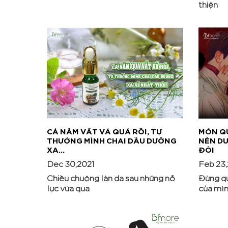
thiện
CẢ NĂM VẤT VẢ QUÁ RỒI, TỰ
MÓN QU
THƯỞNG MÌNH CHAI DẦU DƯỠNG
NÊN DU
XA...
ĐÔI
Dec 30,2021
Feb 23,
Chiều chuộng làn da sau những nỗ
Đừng q
lực vừa qua
của mì